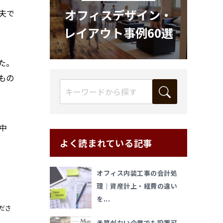
オフィスデザイン・
夫で
レイアウト事例60選
た。
もの
中
よく読まれている記事
オフィス内装工事の会計処
理｜資産計上・経費の違い
を...
ださ
予算がない企業でも設置可