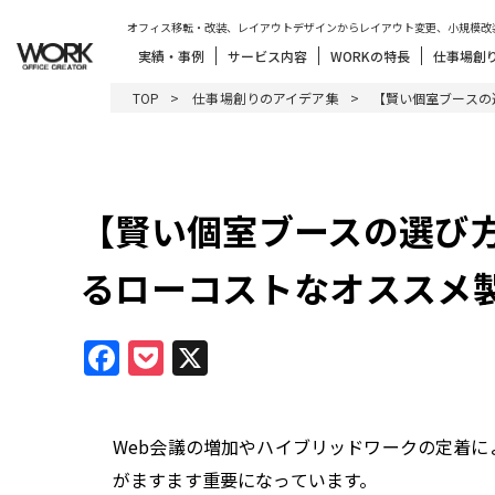
オフィス移転・改装、レイアウトデザインからレイアウト変更、小規模改
実績・事例
サービス内容
WORKの特長
仕事場創
TOP
仕事場創りのアイデア集
【賢い個室ブースの
【賢い個室ブースの選び方
るローコストなオススメ
Facebook
Pocket
X
Web会議の増加やハイブリッドワークの定着に
がますます重要になっています。