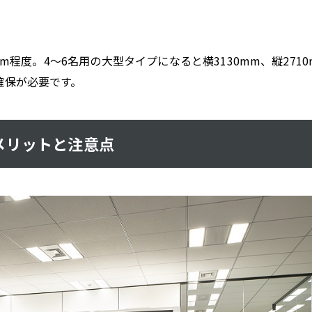
mm程度。4～6名用の大型タイプになると横3130mm、縦2710
確保が必要です。
メリットと注意点