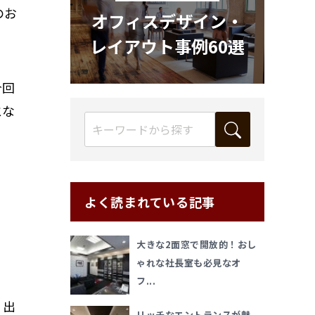
のお
オフィスデザイン・
レイアウト事例60選
今回
とな
よく読まれている記事
大きな2面窓で開放的！おし
ゃれな社長室も必見なオ
フ...
。出
リッチなエントランスが魅