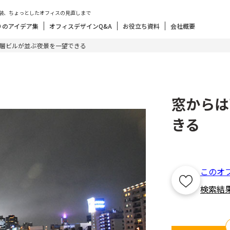
装、ちょっとしたオフィスの見直しまで
りのアイデア集
オフィスデザインQ&A
お役立ち資料
会社概要
層ビルが並ぶ夜景を一望できる
窓からは
きる
このオ
検索結