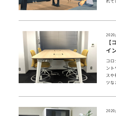
れて
2020
【
イ
コロ
ント
スや
ツな
2020