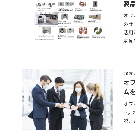
製品
オフ
のオ
活用
家具
2020
オ
ム
オフ
す。
説、