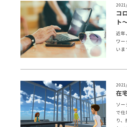
2021
コ
ト
近年
ワー
いま
2021
在
ソー
で仕
り、