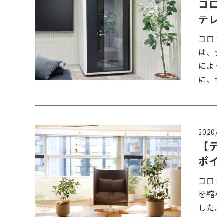
コ
テ
コロ
は、
によ
に、
2020
【
ポ
コロ
を縮
した