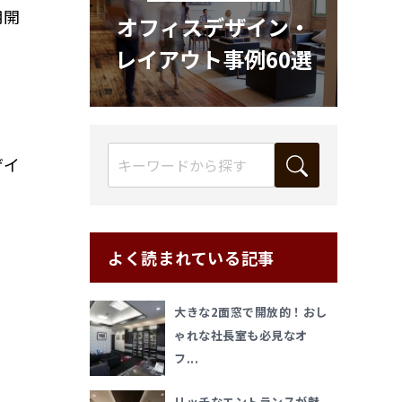
用開
オフィスデザイン・
レイアウト事例60選
。
。
ザイ
よく読まれている記事
大きな2面窓で開放的！おし
ゃれな社長室も必見なオ
フ...
リッチなエントランスが魅