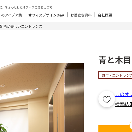
装、ちょっとしたオフィスの見直しまで
りのアイデア集
オフィスデザインQ&A
お役立ち資料
会社概要
配色が美しいエントランス
青と木目
受付・エントラン
このオ
検索結