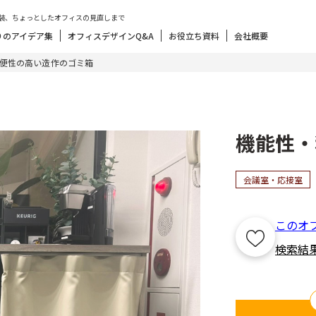
装、ちょっとしたオフィスの見直しまで
りのアイデア集
オフィスデザインQ&A
お役立ち資料
会社概要
便性の高い造作のゴミ箱
機能性・
会議室・応接室
このオ
検索結