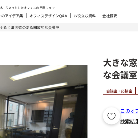
装、ちょっとしたオフィスの見直しまで
りのアイデア集
オフィスデザインQ&A
お役立ち資料
会社概要
明るく清潔感のある開放的な会議室
大きな窓
な会議室
会議室・応接室
このオ
検索結