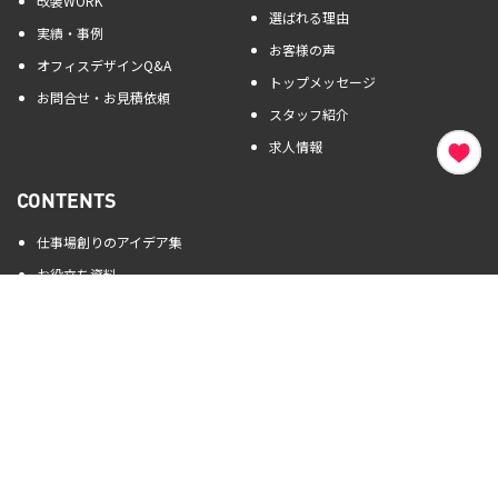
改装WORK
選ばれる理由
実績・事例
お客様の声
オフィスデザインQ&A
トップメッセージ
お問合せ・お見積依頼
スタッフ紹介
求人情報
CONTENTS
仕事場創りのアイデア集
お役立ち資料
コロナ禍のオフィスデザイン
外資系企業様へ
大手ビルに入居予定の企業様へ
士業の皆様へ
自社ビルをお持ちの企業様へ