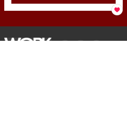
COMPANY
会社概要
SERVICE
会社沿革
サービス内容
WORKの特長
移転WORK
オフィスづくりに込めた想い
改装WORK
選ばれる理由
実績・事例
お客様の声
オフィスデザインQ&A
トップメッセージ