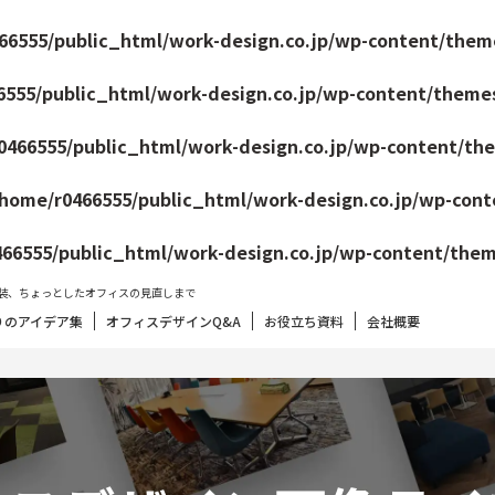
66555/public_html/work-design.co.jp/wp-content/them
6555/public_html/work-design.co.jp/wp-content/theme
0466555/public_html/work-design.co.jp/wp-content/th
/home/r0466555/public_html/work-design.co.jp/wp-con
66555/public_html/work-design.co.jp/wp-content/the
装、ちょっとしたオフィスの見直しまで
りのアイデア集
オフィスデザインQ&A
お役立ち資料
会社概要