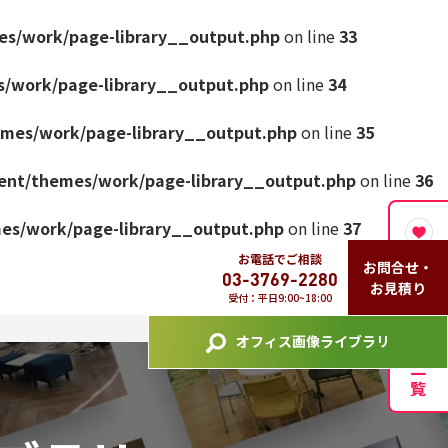
es/work/page-library__output.php
on line
33
s/work/page-library__output.php
on line
34
emes/work/page-library__output.php
on line
35
tent/themes/work/page-library__output.php
on line
36
mes/work/page-library__output.php
on line
37
お電話でご相談
お気に入り画像一覧
お問合せ・
03-3769-2280
お見積り
受付：平日9:00~18:00
オフィス画像ライブラリ