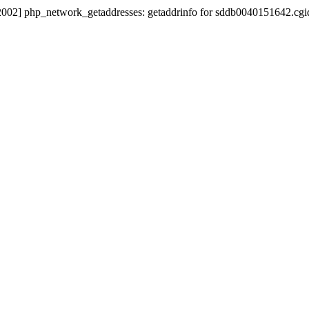
getaddresses: getaddrinfo for sddb0040151642.cgidb fail